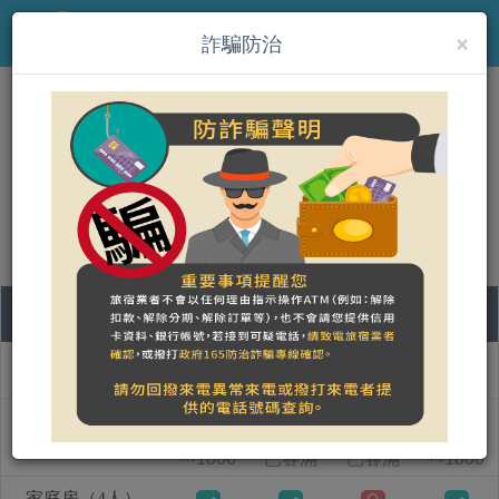
×
MENU
詐騙防治
台東馬約卡民宿
營登名稱：台東馬約卡民宿 - 台東縣合法民宿865號
合法民宿 臺東縣1030239664號
06
07
08
09
房型名稱
四
五
六
日
標準房2人房
1800
已客滿
已客滿
1800
NT$
NT$
家庭房（4人）