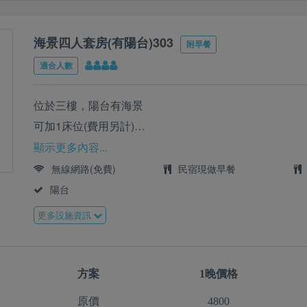
海景四人套房(有陽台)303
附早餐
適合人數
位於三樓，陽台有海景
可加1床位(費用另計)
如需加購套裝，請洽官方賴
顯示更多內容...
Line:@08-8612850
無線網路(免費)
民宿現做早餐
陽台
更多設施資訊
方案
1晚價格
原價
4800