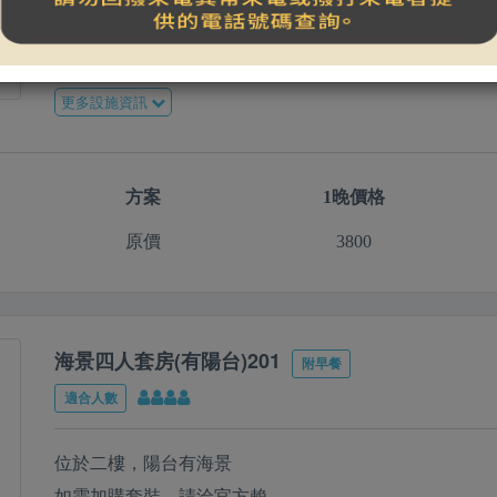
如需加購套裝，請洽官方賴
Line:@08-8612850
顯示更多內容...
更多設施資訊
方案
1晚價格
原價
3800
海景四人套房(有陽台)201
附早餐
適合人數
位於二樓，陽台有海景
如需加購套裝，請洽官方賴