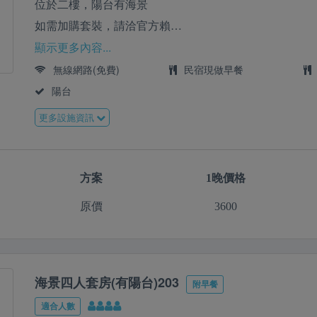
位於二樓，陽台有海景
如需加購套裝，請洽官方賴
Line:@08-8612850
顯示更多內容...
無線網路(免費)
民宿現做早餐
陽台
更多設施資訊
方案
1晚價格
原價
3600
海景四人套房(有陽台)203
附早餐
適合人數