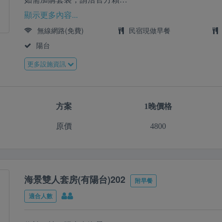
Line:@08-8612850
顯示更多內容...
無線網路(免費)
民宿現做早餐
陽台
更多設施資訊
方案
1晚價格
原價
4800
海景雙人套房(有陽台)202
附早餐
適合人數