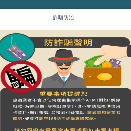
詐騙防治
小琉球遇見海旅宿
營登名稱：小琉球遇見海旅宿
統一編號：88938707
搜尋
海景四人套房(無陽台)103
適合人數
位於一樓，海景房(無陽台)