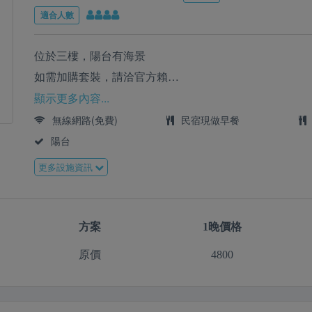
適合人數
位於三樓，陽台有海景
如需加購套裝，請洽官方賴
Line:@08-8612850
顯示更多內容...
無線網路(免費)
民宿現做早餐
陽台
更多設施資訊
方案
1晚價格
原價
4800