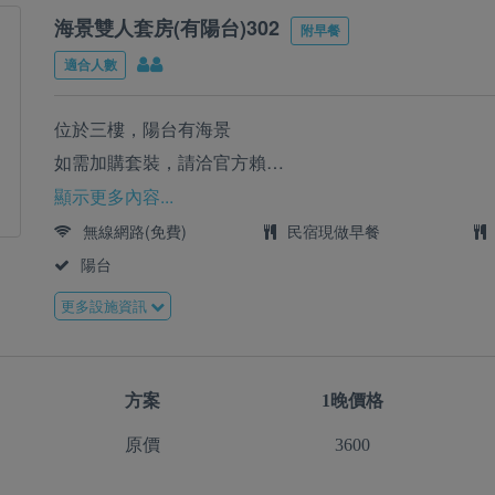
海景雙人套房(有陽台)302
附早餐
適合人數
位於三樓，陽台有海景
如需加購套裝，請洽官方賴
Line:@08-8612850
顯示更多內容...
無線網路(免費)
民宿現做早餐
陽台
更多設施資訊
方案
1晚價格
原價
3600