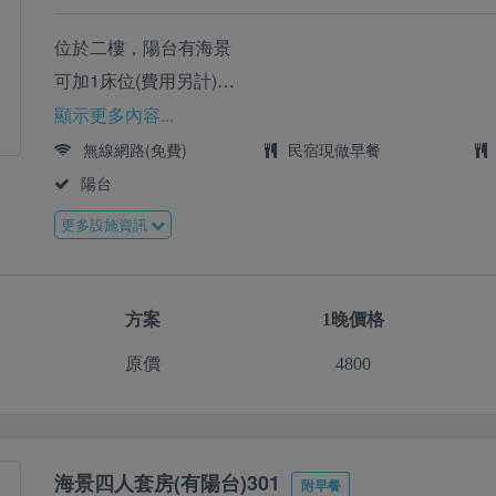
位於二樓，陽台有海景
可加1床位(費用另計)
如需加購套裝，請洽官方賴
顯示更多內容...
Line:@08-8612850
無線網路(免費)
民宿現做早餐
陽台
更多設施資訊
方案
1晚價格
原價
4800
海景四人套房(有陽台)301
附早餐