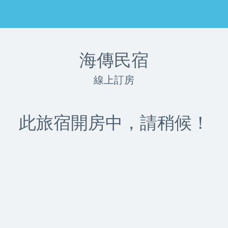
海傳民宿
線上訂房
此旅宿開房中，請稍候！