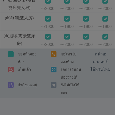
雙床雙人房)
2000
2000
2000
2000
NT$
NT$
NT$
NT$
(th)洄瀾(雙人房)
1900
1900
1900
1900
NT$
NT$
NT$
NT$
(th)迎曦(海景雙床
房)
2000
2000
2000
2000
NT$
NT$
NT$
NT$
หน่วย:
ขอคลิกจอง
ขอโทรไป
ดอลลาร์
ห้อง
จองห้อง
ไต้หวันไหม่
เต็มแล้ว
รอการยืนยัน
ห้องว่างได้
กำลังจองอยู่
ยังไม่เปิดให้
จอง