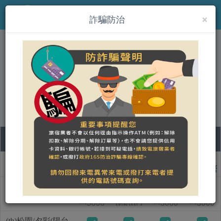
×
MENU
詐騙防治
(th)伍百里驛站
營登名稱：
合法民宿 花蓮縣1981號
07
08
09
10
ชื่อแบบห้อง
วันศุกร์
วันเสาร์
วันอาทิตย์
วันจันทร์
(th)天藍四人房
3000
เต็มแล้ว
3000
3000
NT$
NT$
NT$
(th)松園/夕彩(陽台