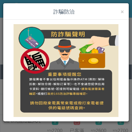
×
MENU
詐騙防治
國華佈陣(房)
線上訂房
07
08
09
10
房型名稱
五
六
日
一
B2-B5(無浴缸)2人
1
3
2
1550
已客滿
1400
1500
NT$
NT$
NT$
B2-B5(無浴缸)4人
1
3
2
2700
已客滿
2600
2700
NT$
NT$
NT$