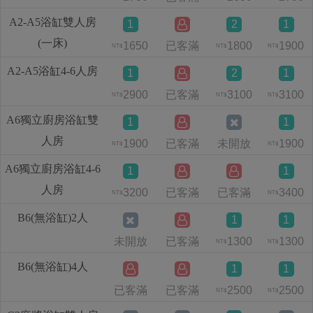
A2-A5浴缸雙人房
1
2
1
(一床)
1650
已客滿
1800
1900
NT$
NT$
NT$
A2-A5浴缸4-6人房
1
2
1
2900
已客滿
3100
3100
NT$
NT$
NT$
A6獨立廚房浴缸雙
1
1
人房
1900
已客滿
未開放
1900
NT$
NT$
A6獨立廚房浴缸4-6
1
1
人房
3200
已客滿
已客滿
3400
NT$
NT$
B6(無浴缸)2人
1
1
未開放
已客滿
1300
1300
NT$
NT$
B6(無浴缸)4人
1
1
已客滿
已客滿
2500
2500
NT$
NT$