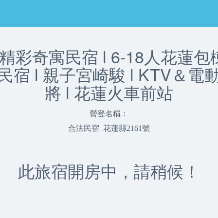
r)精彩奇寓民宿 l 6-18人花蓮
民宿 l 親子宮崎駿 l KTV＆電
將 l 花蓮火車前站
營登名稱：
合法民宿 花蓮縣2161號
此旅宿開房中，請稍候！