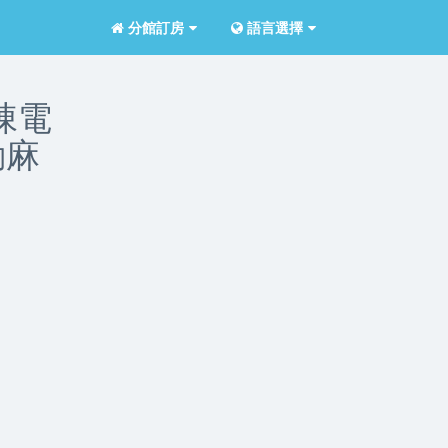
分館訂房
語言選擇
包棟電
動麻