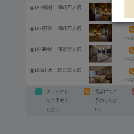
(jp)302鄉村．湖畔四人房
6
NT$
(jp)303莊園．湖畔四人房
6
NT$
(jp)305時尚．湖景雙人房
6
NT$
(jp)306山水．經典四人房
6
NT$
クリックし
電話にてご
てご予約く
予約くださ
ださい。
い。