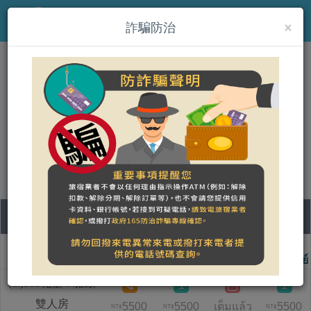
×
MENU
詐騙防治
(th)雲山水城堡民宿
營登名稱：雲山水城堡民宿
統一編號：72899192
合法民宿 花蓮縣2239號
06
07
08
09
ชื่อแบบห้อง
วันพฤหัสบดี
วันศุกร์
วันเสาร์
วันอาทิตย์
(th)301花墨．雅致
1
1
雙人房
5500
5500
เต็มแล้ว
5500
NT$
NT$
NT$