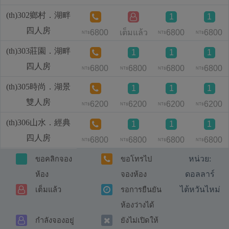
(th)302鄉村．湖畔
1
1
四人房
6800
เต็มแล้ว
6800
6800
NT$
NT$
NT$
(th)303莊園．湖畔
1
1
1
四人房
6800
6800
6800
6800
NT$
NT$
NT$
NT$
(th)305時尚．湖景
1
1
1
雙人房
6200
6200
6200
6200
NT$
NT$
NT$
NT$
(th)306山水．經典
1
1
1
四人房
6800
6800
6800
6800
NT$
NT$
NT$
NT$
หน่วย:
ขอคลิกจอง
ขอโทรไป
ดอลลาร์
ห้อง
จองห้อง
ไต้หวันไหม่
เต็มแล้ว
รอการยืนยัน
ห้องว่างได้
กำลังจองอยู่
ยังไม่เปิดให้