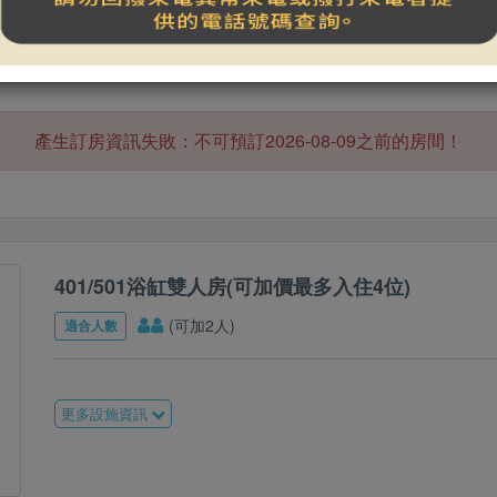
產生訂房資訊失敗：不可預訂2026-08-09之前的房間！
401/501浴缸雙人房(可加價最多入住4位)
(可加2人)
適合人數
更多設施資訊