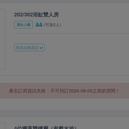
202/302浴缸雙人房
(可加2人)
適合人數
更多設施資訊
產生訂房資訊失敗：不可預訂2026-08-09之前的房間！
4位獨享雙樓層（有戲水池）