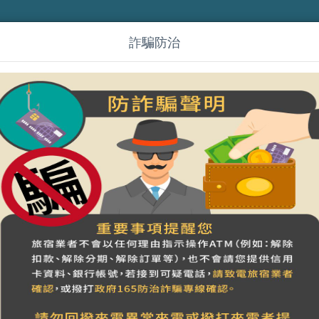
詐騙防治
(zh_cn)All In One 慶東107
线上订房
搜尋
401/501浴缸四人房(可加價最多入住6位)
(可加2人)
適合人數
更多設施資訊