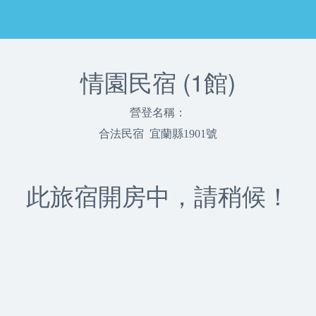
情園民宿 (1館)
營登名稱：
合法民宿 宜蘭縣1901號
此旅宿開房中，請稍候！