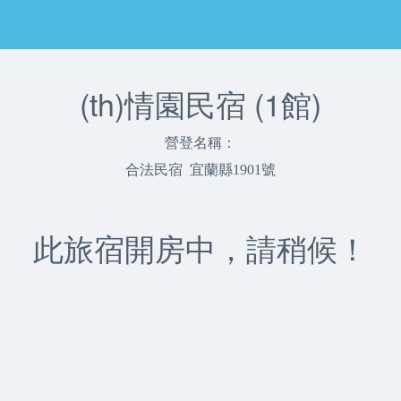
(th)情園民宿 (1館)
營登名稱：
合法民宿 宜蘭縣1901號
此旅宿開房中，請稍候！