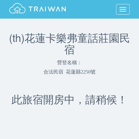
MENU
(th)花蓮卡樂弗童話莊園民
宿
營登名稱：
合法民宿 花蓮縣2250號
此旅宿開房中，請稍候！