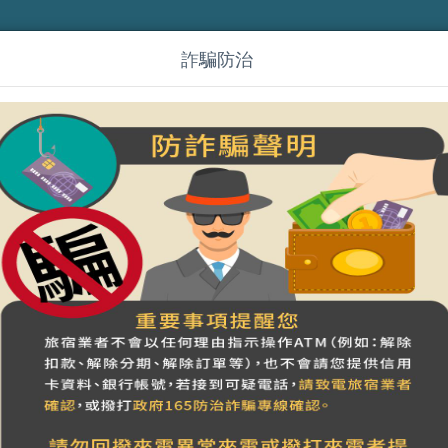
詐騙防治
墾丁卡米克 特色民宿
營登名稱：
統一編號：10431204
合法民宿 屏東縣058號
上一週
~
6
07
08
09
四
五
六
日
1
900
7900
已客滿
已客滿
NT$