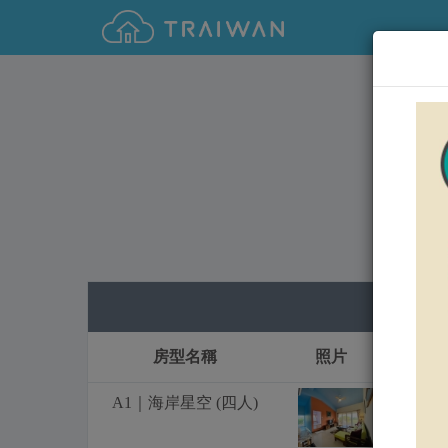
0
房型名稱
照片
A1｜海岸星空 (四人)
1
7
NT$