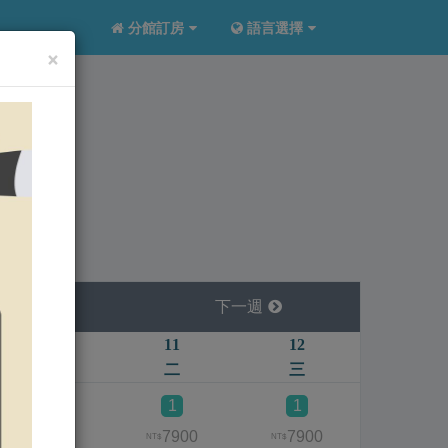
分館訂房
語言選擇
×
下一週
10
11
12
13
一
二
三
四
1
1
1
1
7900
7900
7900
790
NT$
NT$
NT$
NT$