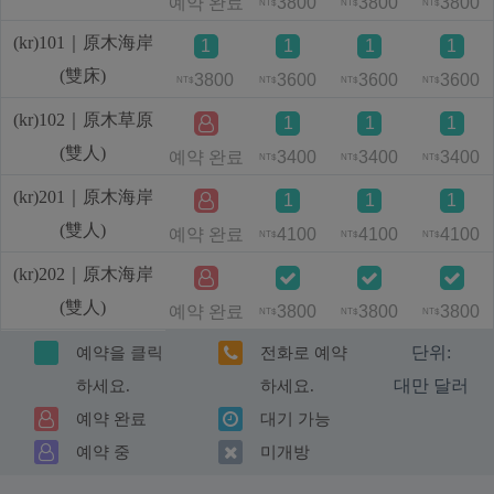
예약 완료
3800
3800
3800
NT$
NT$
NT$
(kr)101｜原木海岸
1
1
1
1
(雙床)
3800
3600
3600
3600
NT$
NT$
NT$
NT$
(kr)102｜原木草原
1
1
1
(雙人)
예약 완료
3400
3400
3400
NT$
NT$
NT$
(kr)201｜原木海岸
1
1
1
(雙人)
예약 완료
4100
4100
4100
NT$
NT$
NT$
(kr)202｜原木海岸
(雙人)
예약 완료
3800
3800
3800
NT$
NT$
NT$
단위:
예약을 클릭
전화로 예약
대만 달러
하세요.
하세요.
예약 완료
대기 가능
예약 중
미개방