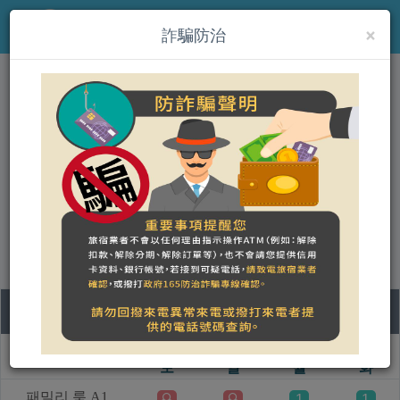
×
MENU
詐騙防治
Kenting Comic 특별 홈스테
이
營登名稱：
統一編號：10431204
合法民宿 屏東縣058號
08
09
10
11
객실 명칭
토
일
월
화
패밀리 룸 A1
1
1