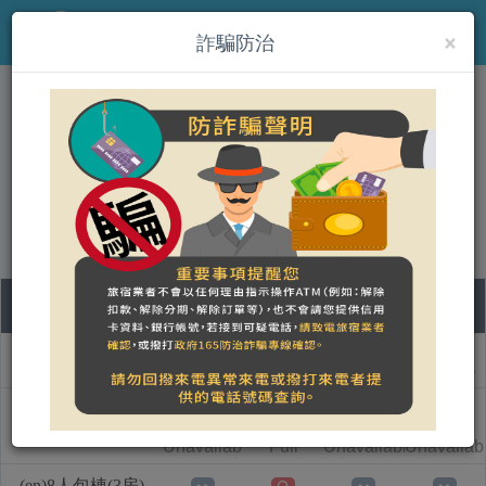
×
MENU
詐騙防治
(en)鄉間小路-宜蘭民宿
營登名稱：
合法民宿 宜蘭縣2999號
07
08
09
10
Room type name
Friday
Saturday
Sunday
Monday
(en)4人包棟(1房）
Unavailable
Full
Unavailable
Unavailab
(en)8人包棟(3房)