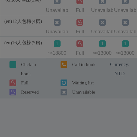
Unavailable
Full
Unavailable
Unavailab
(en)12人包棟(4房)
Unavailable
Full
Unavailable
Unavailab
(en)16人包棟(5房)
1
1
1
18800
Full
13000
13000
NT$
NT$
NT$
Currency:
Click to
Call to book
NTD
book
Full
Waiting list
Reserved
Unavailable