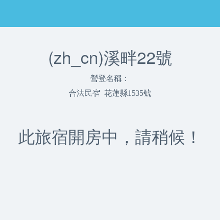
(zh_cn)溪畔22號
營登名稱：
合法民宿 花蓮縣1535號
此旅宿開房中，請稍候！