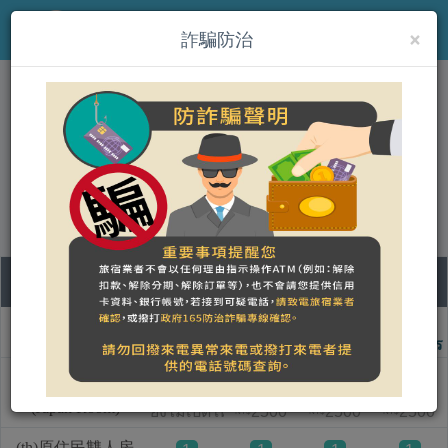
×
MENU
詐騙防治
(th)怡然居攝影風格民宿
營登名稱：
合法民宿 花蓮縣0721號
08
09
10
11
ชื่อแบบห้อง
วันเสาร์
วันอาทิตย์
วันจันทร์
วันอังคาร
(th)日式雙人房
1
1
1
(Japan Room)
ยังไม่เปิดให้จอง
2500
2500
2500
NT$
NT$
NT$
(th)原住民雙人房