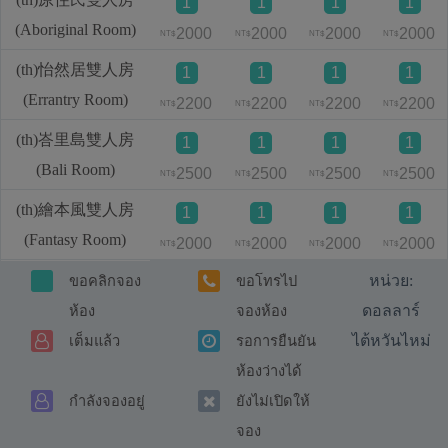
1
1
1
1
(Aboriginal Room)
2000
2000
2000
2000
NT$
NT$
NT$
NT$
(th)怡然居雙人房
1
1
1
1
(Errantry Room)
2200
2200
2200
2200
NT$
NT$
NT$
NT$
(th)峇里島雙人房
1
1
1
1
(Bali Room)
2500
2500
2500
2500
NT$
NT$
NT$
NT$
(th)繪本風雙人房
1
1
1
1
(Fantasy Room)
2000
2000
2000
2000
NT$
NT$
NT$
NT$
หน่วย:
ขอคลิกจอง
ขอโทรไป
ดอลลาร์
ห้อง
จองห้อง
ไต้หวันไหม่
เต็มแล้ว
รอการยืนยัน
ห้องว่างได้
กำลังจองอยู่
ยังไม่เปิดให้
จอง