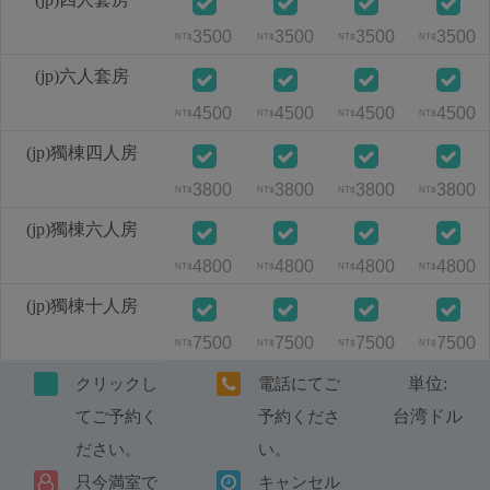
3500
3500
3500
3500
NT$
NT$
NT$
NT$
(jp)六人套房
4500
4500
4500
4500
NT$
NT$
NT$
NT$
(jp)獨棟四人房
3800
3800
3800
3800
NT$
NT$
NT$
NT$
(jp)獨棟六人房
4800
4800
4800
4800
NT$
NT$
NT$
NT$
(jp)獨棟十人房
7500
7500
7500
7500
NT$
NT$
NT$
NT$
単位:
クリックし
電話にてご
台湾ドル
てご予約く
予約くださ
ださい。
い。
只今満室で
キャンセル