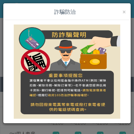
×
MENU
詐騙防治
(jp)萱草森林鄉村民宿
營登名稱：
合法民宿 苗栗縣246號
10
11
12
13
部屋タイプ名称
月
火
水
木
(jp)兩人套房
2200
2200
2200
2200
NT$
NT$
NT$
NT$
(jp)四人套房