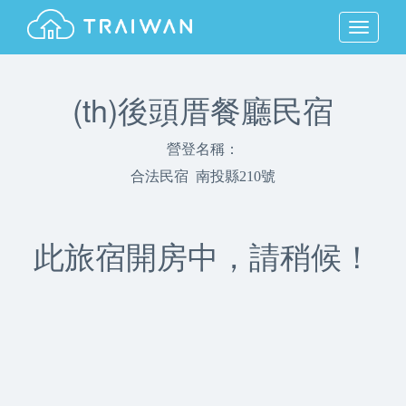
MENU
(th)後頭厝餐廳民宿
營登名稱：
合法民宿 南投縣210號
此旅宿開房中，請稍候！