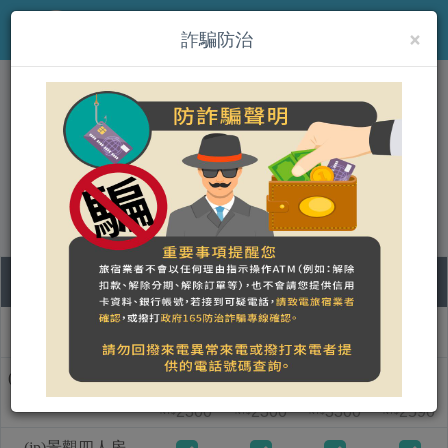
×
MENU
詐騙防治
(jp)珍谷渡假山莊
營登名稱：
合法民宿 南投縣099號
06
07
08
09
部屋タイプ名称
木
金
土
日
(jp)日出蜜月雙人房
2300
2300
3300
2590
NT$
NT$
NT$
NT$
(jp)景觀四人房