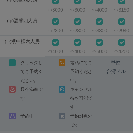
3000
3000
4000
3150
NT$
NT$
NT$
NT$
(jp)溫馨四人房
2800
2800
3800
2940
NT$
NT$
NT$
NT$
(jp)樓中樓六人房
4000
4000
5000
4200
NT$
NT$
NT$
NT$
単位:
クリックし
電話にてご
台湾ドル
てご予約く
予約くださ
ださい。
い。
只今満室で
キャンセル
す
待ち可能で
す
予約中
予約対象外
です