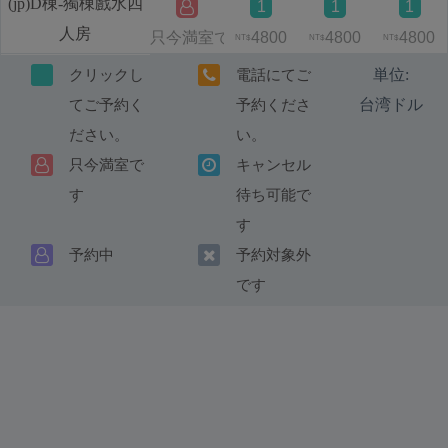
(jp)D棟-獨棟戲水四
1
1
1
人房
只今満室です
4800
4800
4800
NT$
NT$
NT$
単位:
クリックし
電話にてご
台湾ドル
てご予約く
予約くださ
ださい。
い。
只今満室で
キャンセル
す
待ち可能で
す
予約中
予約対象外
です