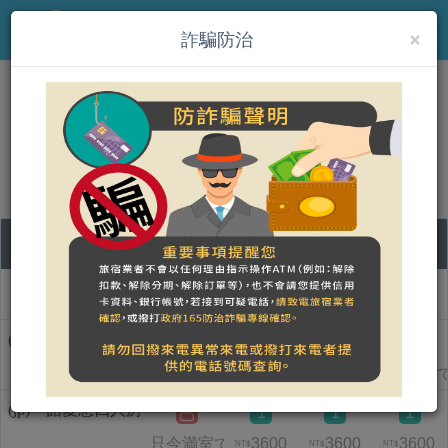
×
MENU
詐騙防治
(jp)墾丁 牧場 Villa
オンライン宿泊予約をする
08
09
10
11
部屋タイプ名称
土
日
月
火
(jp)一館仲夏四人房
1
1
只今満室です
4200
4200
只今満室
NT$
NT$
(jp)一館愛戀四人房
1
1
1
只今満室です
3600
3600
3600
NT$
NT$
NT$