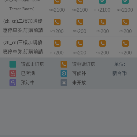
Terrace Room(...
2100
2100
2100
2100
NT$
NT$
NT$
NT$
(zh_cn)二樓加購優
惠停車券,訂購前請
200
200
200
200
NT$
NT$
NT$
NT$
與民宿聯繫
(zh_cn)三樓加購優
惠停車券,訂購前請
200
200
200
200
NT$
NT$
NT$
NT$
與民宿聯繫
单位:
请点击订房
请电话订房
新台币
已客满
可候补
预订中
未开放