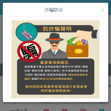
×
MENU
詐騙防治
(en)幸福貝兒民宿
營登名稱：
合法民宿 澎湖縣282號
09
10
11
12
Room type name
Sunday
Monday
Tuesday
Wednesda
(en)二人房
1800
Full
1800
1800
NT$
NT$
NT$
(en)四人房