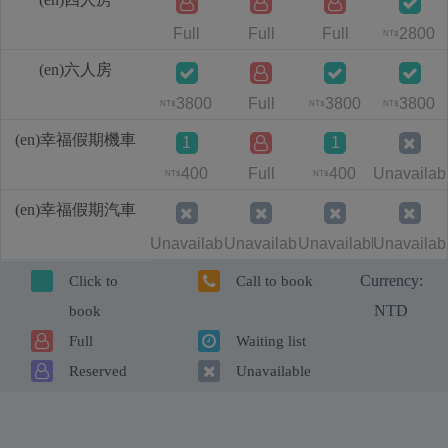
Full
Full
Full
2800
NT$
(en)六人房
3800
Full
3800
3800
NT$
NT$
NT$
(en)幸福假期機車
1
1
400
Full
400
Unavailab
NT$
NT$
(en)幸福假期汽車
Unavailable
Unavailable
Unavailable
Unavailab
Currency:
Click to
Call to book
NTD
book
Full
Waiting list
Reserved
Unavailable