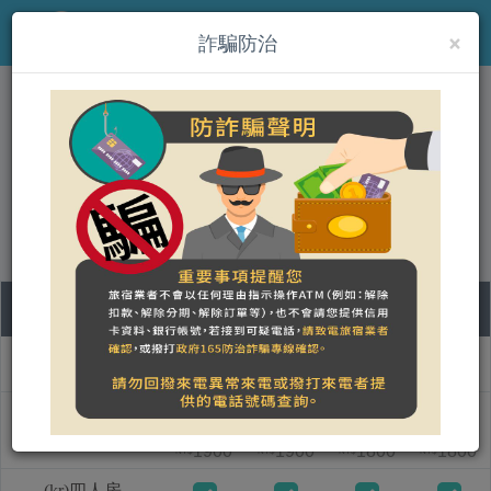
×
MENU
詐騙防治
(kr)好窩民宿
營登名稱：
合法民宿 澎湖縣820號
07
08
09
10
객실 명칭
금
토
일
월
(kr)雙人房
1900
1900
1800
1800
NT$
NT$
NT$
NT$
(kr)四人房