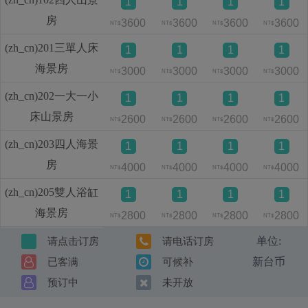
1
1
1
1
房
3600
3600
3600
3600
NT$
NT$
NT$
NT$
(zh_cn)201三單人床
1
1
1
1
海景房
3000
3000
3000
3000
NT$
NT$
NT$
NT$
(zh_cn)202一大一小
1
1
1
1
床山景房
2600
2600
2600
2600
NT$
NT$
NT$
NT$
(zh_cn)203四人海景
1
1
1
1
房
4000
4000
4000
4000
NT$
NT$
NT$
NT$
(zh_cn)205雙人浴缸
1
1
1
1
海景房
2800
2800
2800
2800
NT$
NT$
NT$
NT$
单位:
请点击订房
请电话订房
新台币
已客满
可候补
预订中
未开放