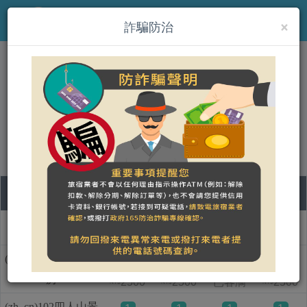
×
MENU
詐騙防治
(zh_cn)鹿角海月
營登名稱：
合法民宿 花蓮縣1060156389號
09
10
11
12
房型名称
日
一
二
三
(zh_cn)101雙人海景
1
1
1
房
2500
2500
已客满
2500
NT$
NT$
NT$
(zh_cn)102四人山景