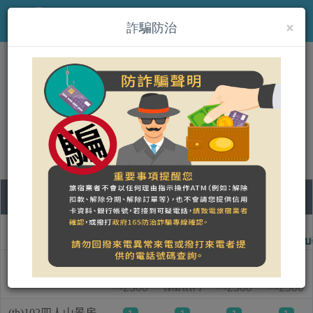
×
MENU
詐騙防治
(th)鹿角海月
營登名稱：
合法民宿 花蓮縣1060156389號
10
11
12
13
ชื่อแบบห้อง
วันจันทร์
วันอังคาร
วันพุธ
วันพฤหัสบด
(th)101雙人海景房
1
1
1
2500
เต็มแล้ว
2500
2500
NT$
NT$
NT$
(th)102四人山景房