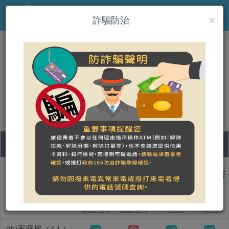
×
MENU
詐騙防治
(th)台東馬約卡民宿
營登名稱：台東馬約卡民宿 - 台東縣合法民宿865號
合法民宿 臺東縣1030239664號
07
08
09
10
ชื่อแบบห้อง
วันศุกร์
วันเสาร์
วันอาทิตย์
วันจันทร์
(th)標準房2人房
เต็มแล้ว
เต็มแล้ว
1800
1800
NT$
NT$
(th)家庭房（4人）