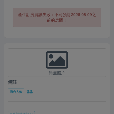
產生訂房資訊失敗：不可預訂2026-08-09之
前的房間！
尚無照片
備註
適合人數
更多設施資訊