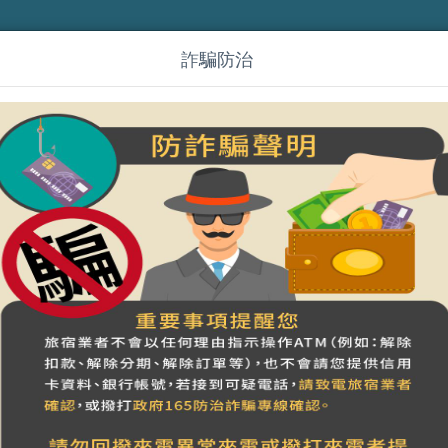
詐騙防治
jp)風山雅筑-托斯卡堡(包棟房價
含早餐；平日訂單房送早餐)
營登名稱：
合法民宿 苗栗縣402號
前の週
~
7
08
09
10
金
土
日
月
1
室です
只今満室です
只今満室です
33000
NT$