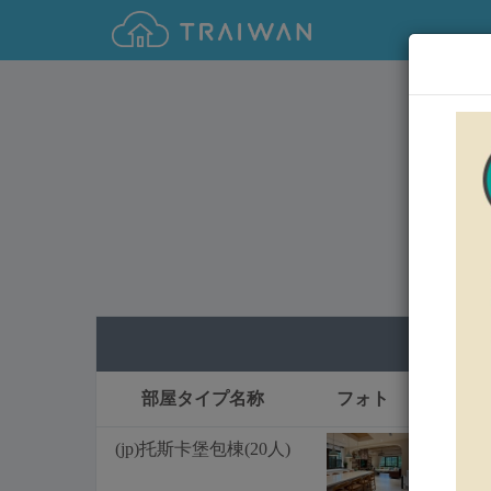
(
0
部屋タイプ名称
フォト
(jp)托斯卡堡包棟(20人)
只今満