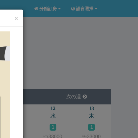
分館訂房
語言選擇
×
均不
次の週
11
12
13
14
火
水
木
金
1
1
1
1
33000
33000
33000
3300
NT$
NT$
NT$
NT$