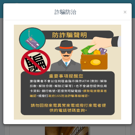
×
MENU
詐騙防治
(th)慢步南國 雙包棟民宿
營登名稱：
合法民宿 臺南市449號
入住日期 - 退房日期
搜尋