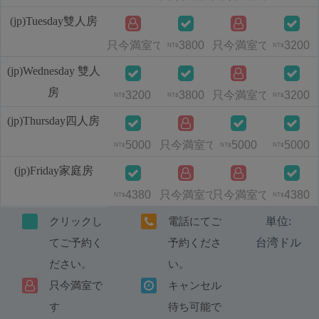
(jp)Tuesday雙人房
只今満室です
3800
只今満室です
3200
NT$
NT$
(jp)Wednesday 雙人
房
3200
3800
只今満室です
3200
NT$
NT$
NT$
(jp)Thursday四人房
5000
只今満室です
5000
5000
NT$
NT$
NT$
(jp)Friday家庭房
4380
只今満室です
只今満室です
4380
NT$
NT$
単位:
クリックし
電話にてご
台湾ドル
てご予約く
予約くださ
ださい。
い。
只今満室で
キャンセル
す
待ち可能で