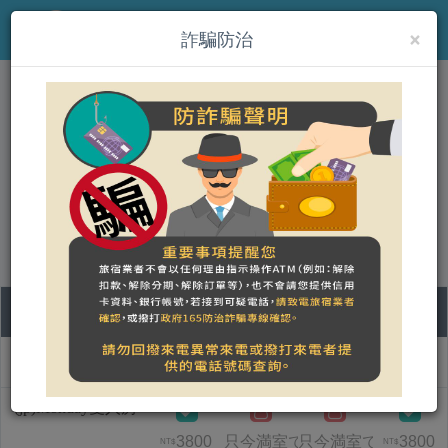
×
MENU
詐騙防治
(jp)Sunday Home
營登名稱：Sunday Home
統一編號：30151686 稅籍編號：370550131
合法民宿 宜蘭縣372號
07
08
09
10
部屋タイプ名称
金
土
日
月
(jp)Monday雙人房
3800
只今満室です
只今満室です
3800
NT$
NT$