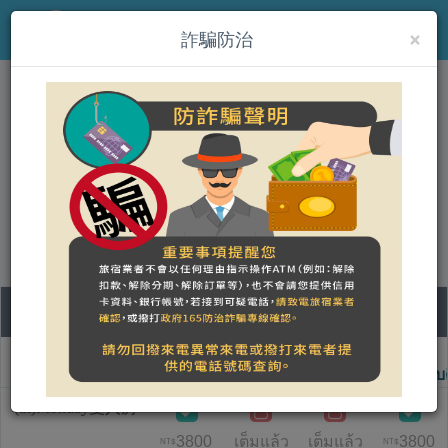
×
MENU
詐騙防治
(th)Sunday Home
營登名稱：Sunday Home
統一編號：30151686 稅籍編號：370550131
合法民宿 宜蘭縣372號
10
11
12
13
ชื่อแบบห้อง
วันจันทร์
วันอังคาร
วันพุธ
วันพฤหัสบด
(th)Monday雙人房
3800
เต็มแล้ว
เต็มแล้ว
3800
NT$
NT$