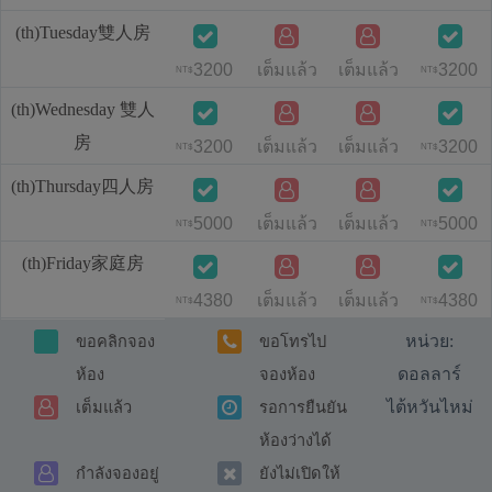
(th)Tuesday雙人房
3200
เต็มแล้ว
เต็มแล้ว
3200
NT$
NT$
(th)Wednesday 雙人
房
3200
เต็มแล้ว
เต็มแล้ว
3200
NT$
NT$
(th)Thursday四人房
5000
เต็มแล้ว
เต็มแล้ว
5000
NT$
NT$
(th)Friday家庭房
4380
เต็มแล้ว
เต็มแล้ว
4380
NT$
NT$
หน่วย:
ขอคลิกจอง
ขอโทรไป
ดอลลาร์
ห้อง
จองห้อง
ไต้หวันไหม่
เต็มแล้ว
รอการยืนยัน
ห้องว่างได้
กำลังจองอยู่
ยังไม่เปิดให้