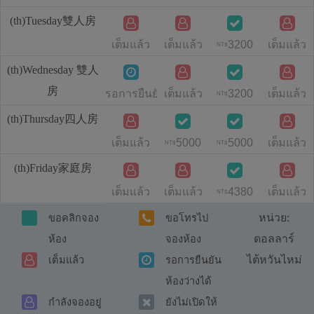
(th)Tuesday雙人房
เต็มแล้ว
เต็มแล้ว
3200
เต็มแล้ว
NT$
(th)Wednesday 雙人
房
รอการยืนยันห้องว่างได้
เต็มแล้ว
3200
เต็มแล้ว
NT$
(th)Thursday四人房
เต็มแล้ว
5000
5000
เต็มแล้ว
NT$
NT$
(th)Friday家庭房
เต็มแล้ว
เต็มแล้ว
4380
เต็มแล้ว
NT$
หน่วย:
ขอคลิกจอง
ขอโทรไป
ดอลลาร์
ห้อง
จองห้อง
ไต้หวันไหม่
เต็มแล้ว
รอการยืนยัน
ห้องว่างได้
กำลังจองอยู่
ยังไม่เปิดให้