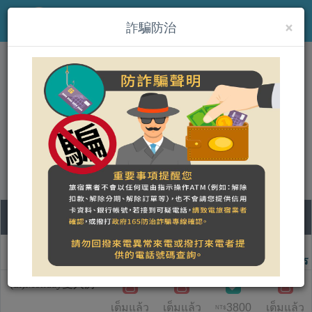
×
MENU
詐騙防治
(th)Sunday Home
營登名稱：Sunday Home
統一編號：30151686 稅籍編號：370550131
合法民宿 宜蘭縣372號
08
09
10
11
ชื่อแบบห้อง
วันเสาร์
วันอาทิตย์
วันจันทร์
วันอังคาร
(th)Monday雙人房
เต็มแล้ว
เต็มแล้ว
3800
เต็มแล้ว
NT$