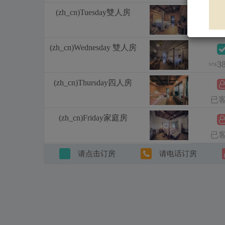
(zh_cn)Tuesday雙人房
3
NT$
(zh_cn)Wednesday 雙人房
3
NT$
(zh_cn)Thursday四人房
已
(zh_cn)Friday家庭房
已
请点击订房
请电话订房