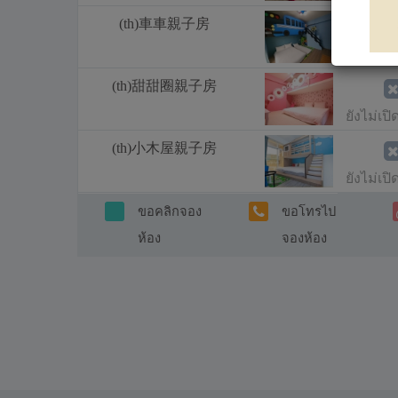
(th)車車親子房
ยังไม่เป
(th)甜甜圈親子房
ยังไม่เป
(th)小木屋親子房
ยังไม่เป
ขอคลิกจอง
ขอโทรไป
ห้อง
จองห้อง