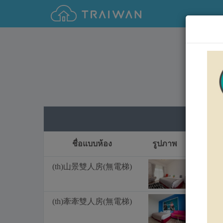
0
ชื่อแบบห้อง
รูปภาพ
วันศ
(th)山景雙人房(無電梯)
ยังไม่เป
(th)牽牽雙人房(無電梯)
ยังไม่เป