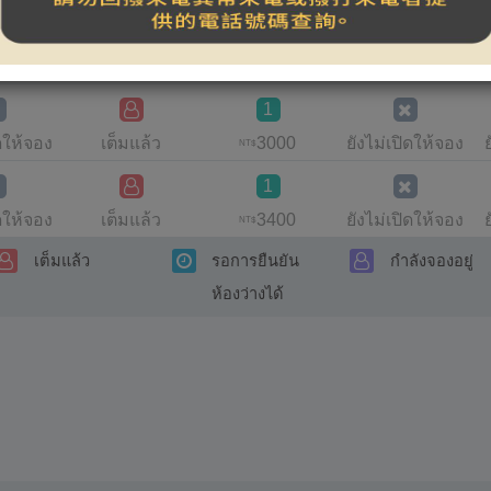
1
1
ิดให้จอง
3000
3000
ยังไม่เปิดให้จอง
NT$
NT$
1
ิดให้จอง
เต็มแล้ว
3000
ยังไม่เปิดให้จอง
NT$
1
ิดให้จอง
เต็มแล้ว
3400
ยังไม่เปิดให้จอง
NT$
เต็มแล้ว
รอการยืนยัน
กำลังจองอยู่
ห้องว่างได้