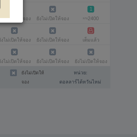
1
1
ยังไม่เปิดให้จอง
ยังไม่เปิดให้จอง
2400
260
NT$
NT$
ยังไม่เปิดให้จอง
ยังไม่เปิดให้จอง
เต็มแล้ว
เต็มแล้
1
ยังไม่เปิดให้จอง
ยังไม่เปิดให้จอง
ยังไม่เปิดให้จอง
340
NT$
หน่วย:
ยังไม่เปิดให้
ดอลลาร์ไต้หวันไหม่
จอง