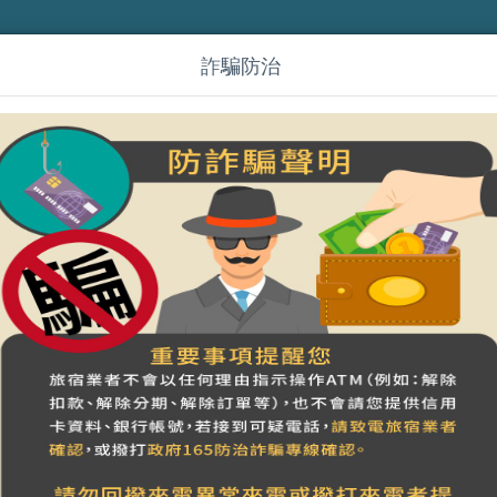
詐騙防治
(th)鐵道小屋
จองห้องออนไลน์
อาทิตย์ที่แล้ว
~
7
08
09
10
ุกร์
วันเสาร์
วันอาทิตย์
วันจันทร์
1
ิดให้จอง
เต็มแล้ว
2400
ยังไม่เปิดให้จอง
NT$
1
ิดให้จอง
เต็มแล้ว
2400
ยังไม่เปิดให้จอง
NT$