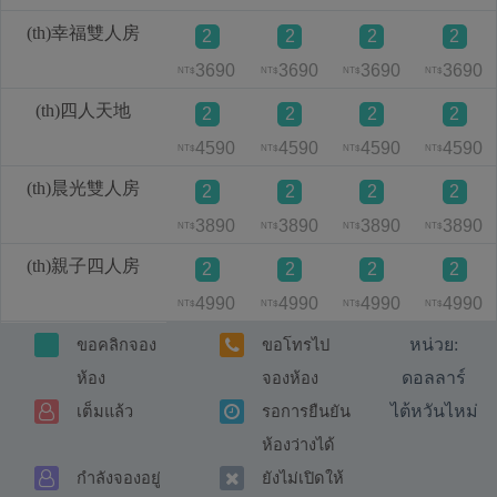
(th)幸福雙人房
2
2
2
2
3690
3690
3690
3690
NT$
NT$
NT$
NT$
(th)四人天地
2
2
2
2
4590
4590
4590
4590
NT$
NT$
NT$
NT$
(th)晨光雙人房
2
2
2
2
3890
3890
3890
3890
NT$
NT$
NT$
NT$
(th)親子四人房
2
2
2
2
4990
4990
4990
4990
NT$
NT$
NT$
NT$
หน่วย:
ขอคลิกจอง
ขอโทรไป
ดอลลาร์
ห้อง
จองห้อง
ไต้หวันไหม่
เต็มแล้ว
รอการยืนยัน
ห้องว่างได้
กำลังจองอยู่
ยังไม่เปิดให้