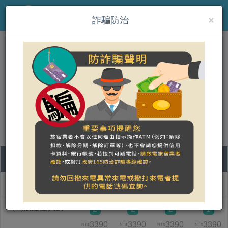
×
MENU
詐騙防治
(th)發現樹湖民宿
營登名稱：發現樹湖民宿
統一編號：87556912
合法民宿 花蓮縣2530號
09
10
11
12
ชื่อแบบห้อง
วันอาทิตย์
วันจันทร์
วันอังคาร
วันพุธ
(th)浪漫雙人房
2
2
2
1
3390
3390
3390
3390
NT$
NT$
NT$
NT$