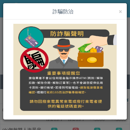
×
MENU
詐騙防治
(th)威尼斯海景會館
營登名稱：
合法民宿 屏東縣206號
08
09
10
11
ชื่อแบบห้อง
วันเสาร์
วันอาทิตย์
วันจันทร์
วันอังคาร
(th)極緻雙人海景房
2
2
เต็มแล้ว
เต็มแล้ว
3800
3800
NT$
NT$
(th)無敵雙人海景房