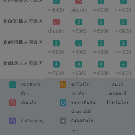
2
2
2
5400
เต็มแล้ว
4000
4000
NT$
NT$
NT$
(th)家庭四人海景房
2
2
2
เต็มแล้ว
5800
5800
5800
NT$
NT$
NT$
(th)經濟四人園景房
1
1
1
1
5800
4800
4800
4800
NT$
NT$
NT$
NT$
(th)鯨魚六人海景房
4
4
4
4
7600
6600
6600
6600
NT$
NT$
NT$
NT$
หน่วย:
ขอคลิกจอง
ขอโทรไป
ดอลลาร์
ห้อง
จองห้อง
ไต้หวันไหม่
เต็มแล้ว
รอการยืนยัน
ห้องว่างได้
กำลังจองอยู่
ยังไม่เปิดให้
จอง