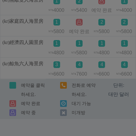
1
2
1
4000
5400
예약 완료
4000
NT$
NT$
NT$
(kr)家庭四人海景房
1
2
2
5800
예약 완료
5800
5800
NT$
NT$
NT$
(kr)經濟四人園景房
1
1
1
1
4800
5800
4800
4800
NT$
NT$
NT$
NT$
(kr)鯨魚六人海景房
3
4
4
4
6600
7600
6600
6600
NT$
NT$
NT$
NT$
단위:
예약을 클릭
전화로 예약
대만 달러
하세요.
하세요.
예약 완료
대기 가능
예약 중
미개방