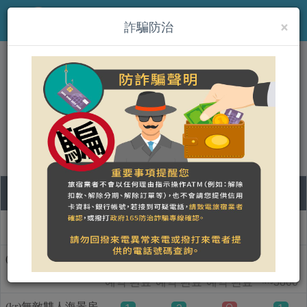
×
MENU
詐騙防治
(kr)威尼斯海景會館
營登名稱：
合法民宿 屏東縣206號
07
08
09
10
객실 명칭
금
토
일
월
(kr)極緻雙人海景房
2
예약 완료
예약 완료
예약 완료
3800
NT$
(kr)無敵雙人海景房