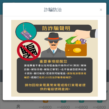
×
MENU
詐騙防治
(en)雲山水VillaHome民宿
營登名稱：雲山水民宿
統一編號：34949947
合法民宿 花蓮縣863號
10
11
12
13
Room type name
Monday
Tuesday
Wednesday
Thursday
(en)101落羽松家庭
1
1
1
房
6800
6800
6800
6800
NT$
NT$
NT$
NT$