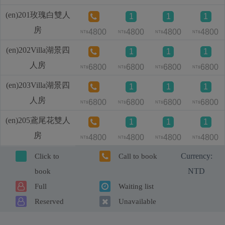
(en)201玫瑰白雙人
1
1
1
房
4800
4800
4800
4800
NT$
NT$
NT$
NT$
(en)202Villa湖景四
1
1
1
人房
6800
6800
6800
6800
NT$
NT$
NT$
NT$
(en)203Villa湖景四
1
1
1
人房
6800
6800
6800
6800
NT$
NT$
NT$
NT$
(en)205鳶尾花雙人
1
1
1
房
4800
4800
4800
4800
NT$
NT$
NT$
NT$
Currency:
Click to
Call to book
NTD
book
Full
Waiting list
Reserved
Unavailable