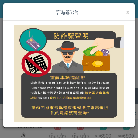
×
MENU
詐騙防治
(th)雲山水VillaHome民宿
營登名稱：雲山水民宿
統一編號：34949947
合法民宿 花蓮縣863號
07
08
09
10
ชื่อแบบห้อง
วันศุกร์
วันเสาร์
วันอาทิตย์
วันจันทร์
(th)101落羽松家庭
1
1
房
เต็มแล้ว
เต็มแล้ว
6800
6800
NT$
NT$