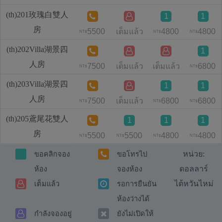
(th)201玫瑰白雙人
1
1
房
5500
เต็มแล้ว
4800
4800
NT$
NT$
NT$
(th)202Villa湖景四
1
人房
7500
เต็มแล้ว
เต็มแล้ว
6800
NT$
NT$
(th)203Villa湖景四
1
1
人房
7500
เต็มแล้ว
6800
6800
NT$
NT$
NT$
(th)205鳶尾花雙人
1
1
1
房
5500
5500
4800
4800
NT$
NT$
NT$
NT$
หน่วย:
ขอคลิกจอง
ขอโทรไป
ดอลลาร์
ห้อง
จองห้อง
ไต้หวันไหม่
เต็มแล้ว
รอการยืนยัน
ห้องว่างได้
กำลังจองอยู่
ยังไม่เปิดให้