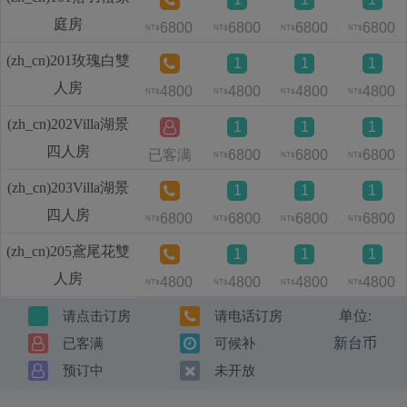
庭房
6800
6800
6800
6800
NT$
NT$
NT$
NT$
(zh_cn)201玫瑰白雙
1
1
1
人房
4800
4800
4800
4800
NT$
NT$
NT$
NT$
(zh_cn)202Villa湖景
1
1
1
四人房
已客满
6800
6800
6800
NT$
NT$
NT$
(zh_cn)203Villa湖景
1
1
1
四人房
6800
6800
6800
6800
NT$
NT$
NT$
NT$
(zh_cn)205鳶尾花雙
1
1
1
人房
4800
4800
4800
4800
NT$
NT$
NT$
NT$
单位:
请点击订房
请电话订房
新台币
已客满
可候补
预订中
未开放