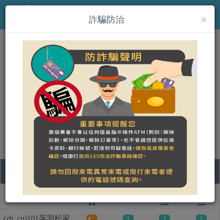
×
MENU
詐騙防治
(zh_cn)雲山水VillaHome民
宿
營登名稱：雲山水民宿
統一編號：34949947
合法民宿 花蓮縣863號
09
10
11
12
房型名称
日
一
二
三
(zh_cn)101落羽松家
1
1
1