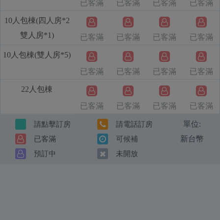
已客滿
已客滿
已客滿
已客滿
10人包棟(四人房*2
雙人房*1)
已客滿
已客滿
已客滿
已客滿
10人包棟(雙人房*5)
已客滿
已客滿
已客滿
已客滿
22人包棟
已客滿
已客滿
已客滿
已客滿
單位:
請點擊訂房
請電話訂房
新台幣
已客滿
可候補
預訂中
未開放