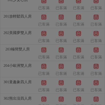
已客滿
已客滿
已客滿
已客滿
201放輕鬆四人房
已客滿
已客滿
已客滿
已客滿
202美國夢雙人房
已客滿
已客滿
已客滿
已客滿
203極簡雙人房
已客滿
已客滿
已客滿
已客滿
204小歐洲雙人房
已客滿
已客滿
已客滿
已客滿
301童趣象四人房
已客滿
已客滿
已客滿
已客滿
302熊出沒四人房