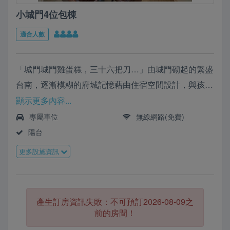
小城門4位包棟
適合人數
「城門城門雞蛋糕，三十六把刀…」由城門砌起的繁盛
台南，逐漸模糊的府城記憶藉由住宿空間設計，與孩子
唱著童謠，喚起台南城門回憶
顯示更多內容...
專屬車位
無線網路(免費)
陽台
更多設施資訊
產生訂房資訊失敗：不可預訂2026-08-09之
前的房間！