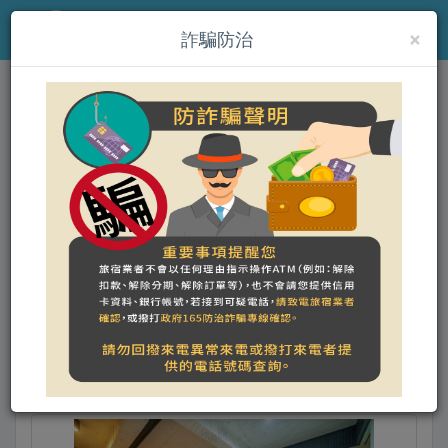
×
MENU
詐騙防治
小城門｜親子寵物 麻將包棟
民宿
線上訂房
入住日期 - 退房日期
搜尋