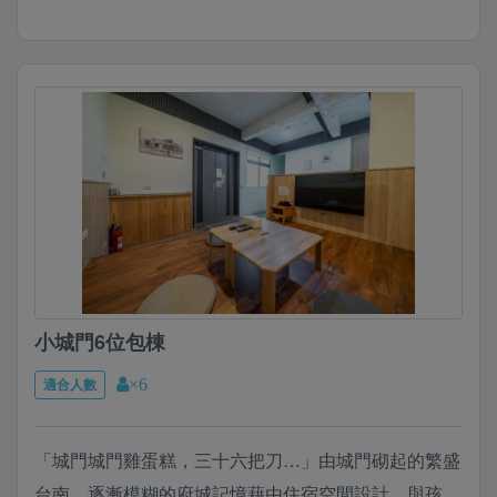
小城門6位包棟
適合人數
×6
「城門城門雞蛋糕，三十六把刀…」由城門砌起的繁盛
台南，逐漸模糊的府城記憶藉由住宿空間設計，與孩子