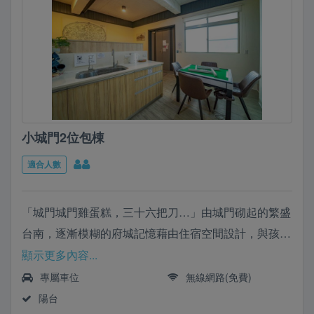
小城門2位包棟
適合人數
「城門城門雞蛋糕，三十六把刀…」由城門砌起的繁盛
台南，逐漸模糊的府城記憶藉由住宿空間設計，與孩子
唱著童謠，喚起台南城門回憶
顯示更多內容...
專屬車位
無線網路(免費)
陽台