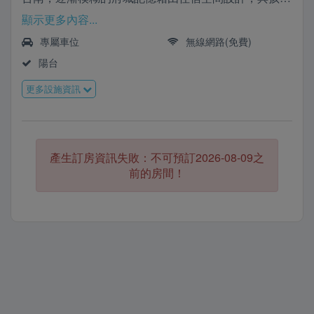
唱著童謠，喚起台南城門回憶
顯示更多內容...
專屬車位
無線網路(免費)
陽台
更多設施資訊
產生訂房資訊失敗：不可預訂2026-08-09之
前的房間！