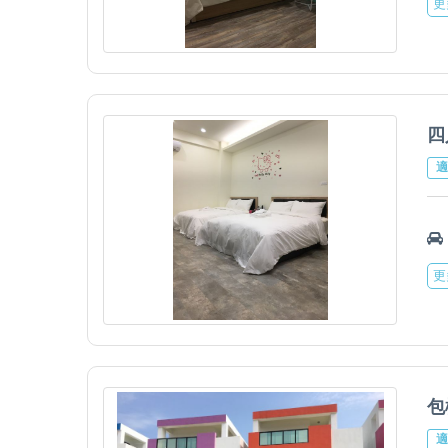
更
四
適
更
包
適