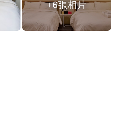
+6張相片
！