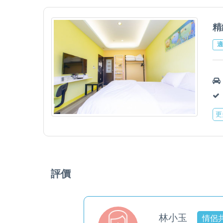
精
適
更
評價
林小玉
情侶