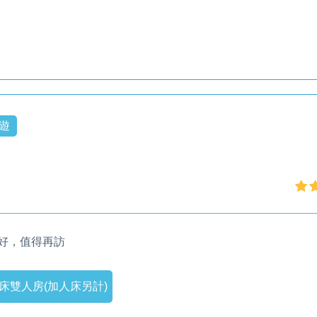
遊
好，值得再訪
床雙人房(加人床另計)