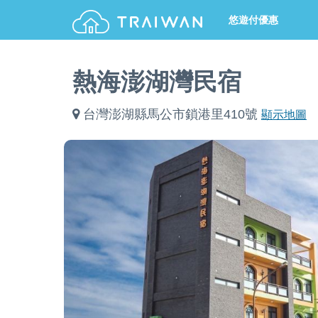
悠遊付優惠
熱海澎湖灣民宿
台灣澎湖縣馬公市鎖港里410號
顯示地圖