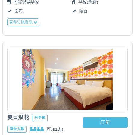
民宿現做早餐
早餐(免費)
面海
陽台
更多設施資訊
夏日浪花
附早餐
訂房
(可加1人)
適合人數