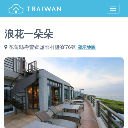
MENU
浪花一朵朵
花蓮縣壽豐鄉鹽寮村鹽寮76號
顯示地圖