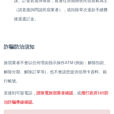
課。訂金若選擇保留，延遲住房期限依民宿規範為主
（請直接詢問該民宿業者），或
扣除單次退款手續費
後退還訂金。
詐騙防治須知
旅宿業者不會以任何理由指示操作ATM (例如：解除扣款、
解除分期、解除訂單等)，也不會請您提供信用卡資料、銀
行帳號。
若接到可疑電話，
請致電旅宿業者確認
，或
撥打政府165防
治詐騙專線確認
。