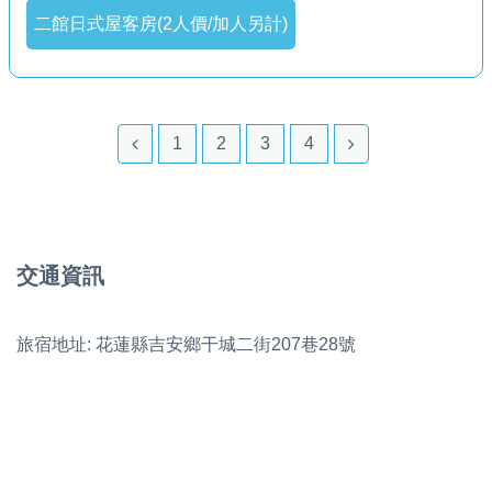
二館日式屋客房(2人價/加人另計)
1
2
3
4
交通資訊
旅宿地址: 花蓮縣吉安鄉干城二街207巷28號