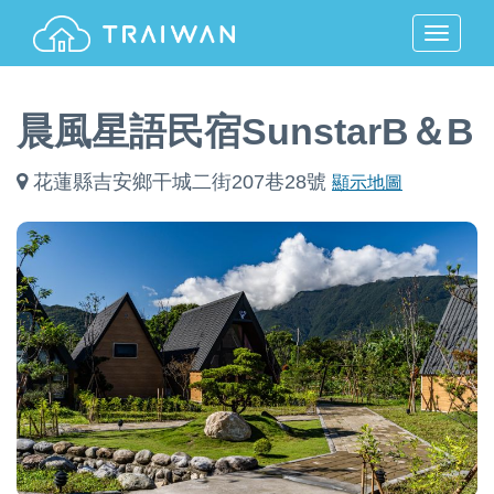
MENU
晨風星語民宿SunstarB＆B
花蓮縣吉安鄉干城二街207巷28號
顯示地圖