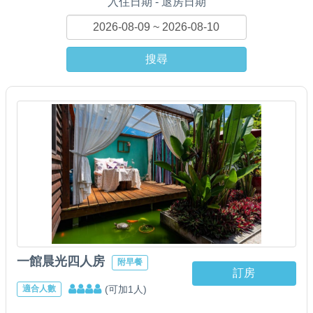
入住日期 - 退房日期
搜尋
一館晨光四人房
附早餐
訂房
(可加1人)
適合人數