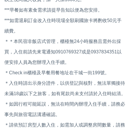
***早餐如有素食需求請提早告知以便為您安排。
***如需退刷訂金改入住時現場全額刷國旅卡將酌收50元手
續費。
＊＊本民宿非飯店式管理，櫃檯無24小時服務且需外出採
買，入住前請先來電通知0910769327或是0937834351以
便安排人員為您辦理入住手續。
＊Check in櫃檯及早餐用餐地址在干城一街199號。
＊入住時請出示身分證件，以供登記與核對，無法單獨接待
未滿18歲以下之旅客，如有尾款尚未支付請於入住時結清。
＊如因行程可能延誤，無法在時間內辦理入住手續，請務必
事先與旅宿電話溝通確認。
＊請依預訂房型人數入住，如需加人或調整房間數量，請務