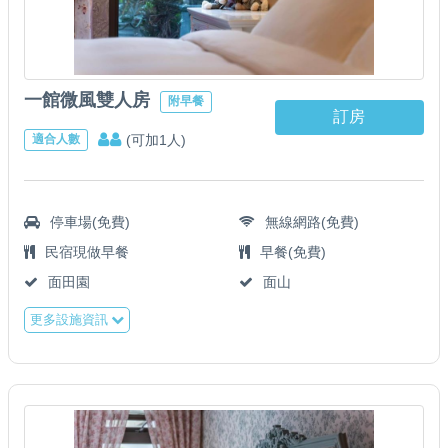
一館微風雙人房
附早餐
訂房
(可加1人)
適合人數
停車場(免費)
無線網路(免費)
民宿現做早餐
早餐(免費)
面田園
面山
更多設施資訊