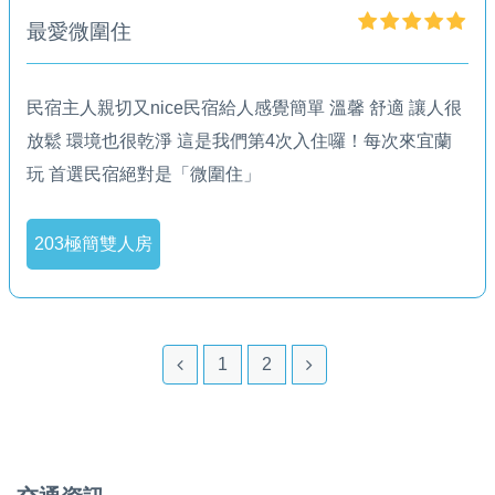
最愛微圍住️
民宿主人親切又nice️民宿給人感覺簡單 溫馨 舒適 讓人很
放鬆 環境也很乾淨 這是我們第4次入住囉！每次來宜蘭
玩 首選民宿絕對是「微圍住」
203極簡雙人房
1
2