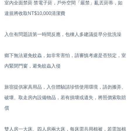
室內全面禁菸 禁電子菸，戶外空間「嚴禁」亂丟菸蒂，如
違規將收取NT$10,000清潔費
入住有問題請第一時間反應，包棟人多建議提早分批洗澡
鄉下無法避免蚊蟲，如非常害怕，請審慎考慮是否預定，室
內緊閉門窗，避免蚊蟲入侵
旅宿提供家具用品，入住體驗請珍惜使用環境，請勿搬弄、
破壞、取走房內設備物品，若有損壞或遺失，將照價索取賠
償
雙人房一大床、四人房兩大床，每床需共用棉被，若需加棉