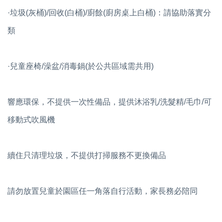
·垃圾(灰桶)/回收(白桶)/廚餘(廚房桌上白桶)：請協助落實分
類
·兒童座椅/澡盆/消毒鍋(於公共區域需共用)
響應環保，不提供一次性備品，提供沐浴乳/洗髮精/毛巾/可
移動式吹風機
續住只清理垃圾，不提供打掃服務不更換備品
請勿放置兒童於園區任一角落自行活動，家長務必陪同