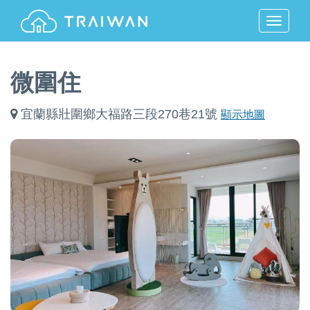
MENU
微圍住
宜蘭縣壯圍鄉大福路三段270巷21號
顯示地圖