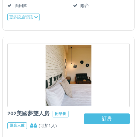
面田園
陽台
更多設施資訊
202美國夢雙人房
附早餐
訂房
(可加1人)
適合人數