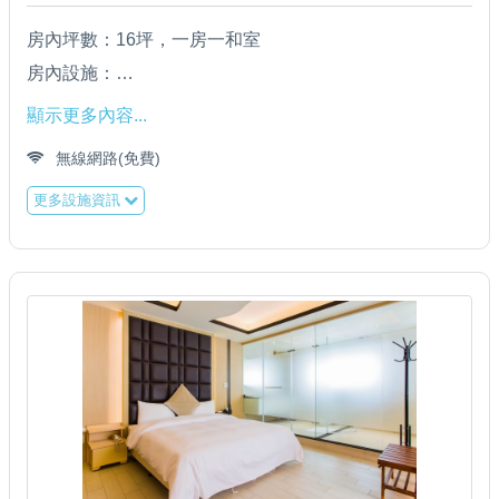
房內坪數：16坪，一房一和室
房內設施：
＊五星級老K獨立筒床墊(加大6呎*6.2呎)／羽絨枕 ／ 羽
顯示更多內容...
絨被
無線網路(免費)
＊日立分離式變頻冷氣
更多設施資訊
＊42吋液晶電視 ／ wifi無線上網
＊寬頻上網 (請自備電腦)
＊單門電冰箱 ／ 電熱水瓶 ／ 吹風機
＊乾溼分離衛浴設備
＊黑松純水 ／ 天仁玄米茶 ／ 老舊金山咖啡包 Swiss
Miss巧克力（兒童限定）
＊盥洗用具--上山採藥(沐浴乳／洗髮精／大小毛巾／牙刷
(男、女)／潤髮乳 ／ 刮鬍刀 ／ 梳子（告知給附）