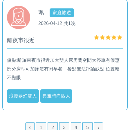
珮
家庭旅遊
2026-04-12
共1晚
離夜市很近
優點:離羅東夜市很近加大雙人床房間空間大停車有優惠
部分房型可加床沒有附早餐，餐點無法評論缺點:位置較
不顯眼
浪漫夢幻雙人
典雅時尚四人
1
2
3
4
5