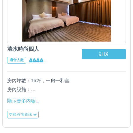
Miss巧克力（兒童限定）
＊盥洗用具--上山採藥(沐浴乳／洗髮精／大小毛巾／牙刷
(男、女)／潤髮乳 ／ 刮鬍刀 ／ 梳子（告知給附）
清水時尚四人
訂房
適合人數
房內坪數：16坪，一房一和室
房內設施：
＊五星級老K獨立筒床墊(加大6呎*6.2呎)／羽絨枕 ／ 羽
顯示更多內容...
絨被
更多設施資訊
＊日立分離式變頻冷氣
＊42吋液晶電視 ／ wifi無線上網