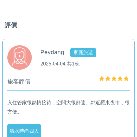
＊寬頻上網 (請自備電腦)
＊單門電冰箱 ／ 電熱水瓶 ／ 吹風機
＊乾溼分離衛浴設備
評價
＊黑松純水 ／ 天仁玄米茶 ／ 老舊金山咖啡包 Swiss
Miss巧克力（兒童限定）
＊盥洗用具--上山採藥(沐浴乳／洗髮精／大小毛巾／牙刷
Peydang
家庭旅遊
(男、女)／潤髮乳 ／ 刮鬍刀 ／ 梳子（告知給附）
2025-04-04
共1晚
旅客評價
入住管家很熱情接待，空間大很舒適。鄰近羅東夜市，很
方便。
清水時尚四人