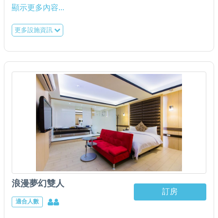
＊五星級老K獨立筒床墊(加大6呎*6.2呎)／羽絨枕 ／ 羽
顯示更多內容...
絨被
更多設施資訊
＊日立分離式變頻冷氣
＊42吋液晶電視 ／ wifi無線上網
＊寬頻上網 (請自備電腦)
＊單門電冰箱 ／ 電熱水瓶 ／ 吹風機
＊乾溼分離衛浴設備
＊黑松純水 ／ 天仁玄米茶 ／ 老舊金山咖啡包 Swiss
Miss巧克力（兒童限定）
＊盥洗用具--上山採藥(沐浴乳／洗髮精／大小毛巾／牙刷
(男、女)／潤髮乳 ／ 刮鬍刀 ／ 梳子（告知給附）
浪漫夢幻雙人
訂房
適合人數