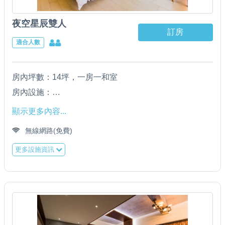
夜空星辰雙人
訂房
適合人數
房內坪數：14坪，一房一和室
房內設施：
＊五星級老K獨立筒床墊(加大6呎*6.2呎)／羽絨枕 ／ 羽
顯示更多內容...
絨被
無線網路(免費)
＊日立分離式變頻冷氣
更多設施資訊
＊42吋液晶電視 ／ wifi無線上網
＊寬頻上網 (請自備電腦)
＊單門電冰箱 ／ 電熱水瓶 ／ 吹風機
＊乾溼分離衛浴設備
＊黑松純水 ／ 天仁玄米茶 ／ 老舊金山咖啡包 Swiss