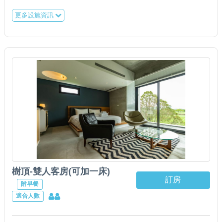
更多設施資訊
樹頂-雙人客房(可加一床)
訂房
附早餐
適合人數