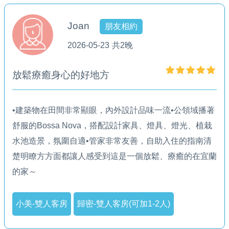
Joan
朋友相約
2026-05-23
共2晚
放鬆療癒身心的好地方
•建築物在田間非常顯眼，內外設計品味一流•公領域播著
舒服的Bossa Nova，搭配設計家具、燈具、燈光、植栽
水池造景，氛圍自適•管家非常友善，自助入住的指南清
楚明瞭方方面都讓人感受到這是一個放鬆、療癒的在宜蘭
的家～
小美-雙人客房
歸密-雙人客房(可加1-2人)