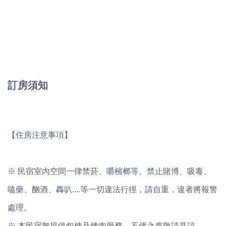
訂房須知
【住房注意事項】
※ 民宿室內空間一律禁菸、嚼檳榔等。禁止賭博、吸毒、
嗑藥、酗酒、轟叭....等一切違法行徑，請自重，違者將報警
處理。
※ 本民宿無提供包棟及烤肉服務，不便之處敬請見諒。