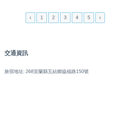
1
2
3
4
5
交通資訊
旅宿地址: 268宜蘭縣五結鄉協福路150號