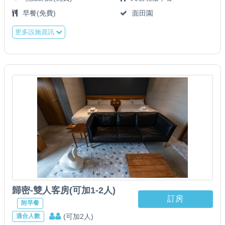
早餐(免費)
面田園
更多設施資訊
歸密-雙人客房(可加1-2人)
訂房
附早餐
(可加2人)
適合人數